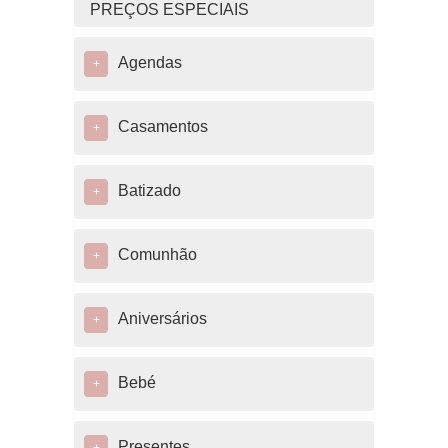
PREÇOS ESPECIAIS
Agendas
+
Casamentos
+
Batizado
+
Comunhão
+
Aniversários
+
Bebé
+
Presentes