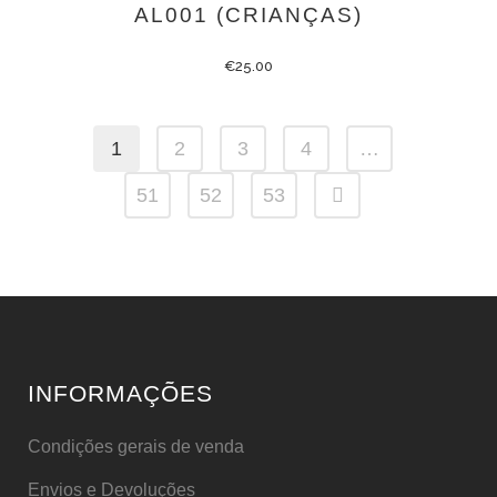
AL001 (CRIANÇAS)
€
25.00
1
2
3
4
…
51
52
53
INFORMAÇÕES
Condições gerais de venda
Envios e Devoluções