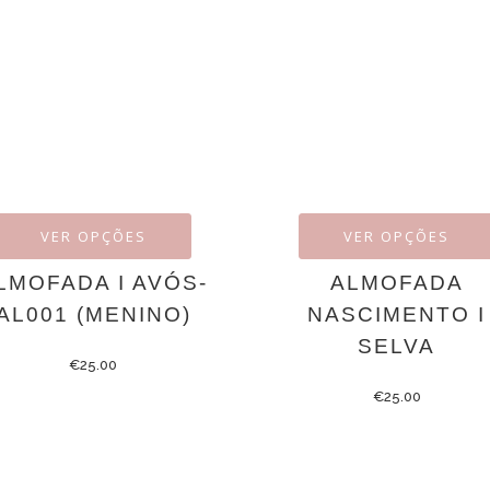
VER OPÇÕES
VER OPÇÕES
LMOFADA I AVÓS-
ALMOFADA
AL001 (MENINO)
NASCIMENTO I
SELVA
€
25.00
€
25.00