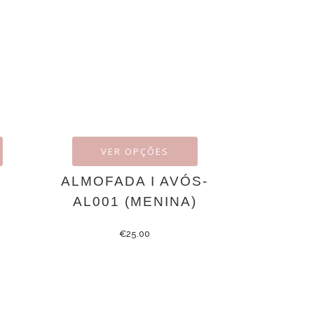
VER OPÇÕES
ALMOFADA I AVÓS-
AL001 (MENINA)
€
25.00