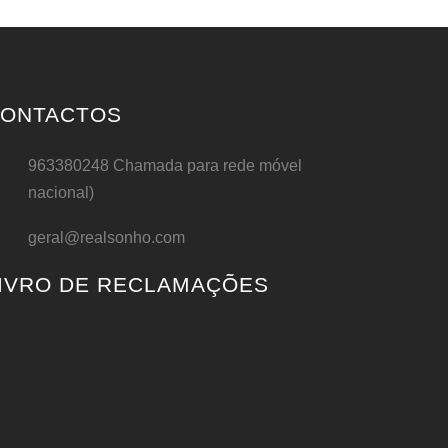
ONTACTOS
963380248 Chamada para rede móvel
nacional)
geral@realsonho.com
IVRO DE RECLAMAÇÕES