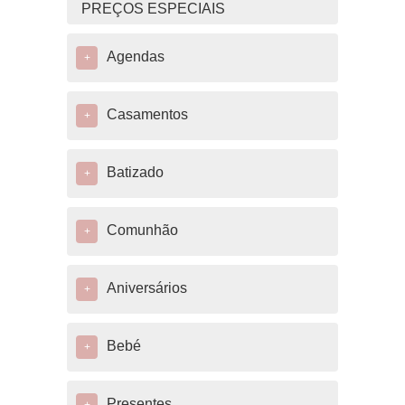
PREÇOS ESPECIAIS
Agendas
+
Casamentos
+
Batizado
+
Comunhão
+
Aniversários
+
Bebé
+
Presentes