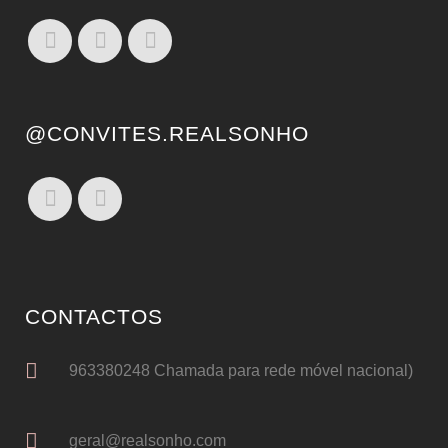
@CONVITES.REALSONHO
CONTACTOS
963380248 Chamada para rede móvel nacional)
geral@realsonho.com