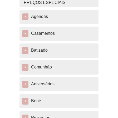
PREÇOS ESPECIAIS
Agendas
+
Casamentos
+
Batizado
+
Comunhão
+
Aniversários
+
Bebé
+
Presentes