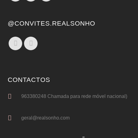
@CONVITES.REALSONHO
CONTACTOS
963380248 Chamada para rede móvel nacional)
geral@realsonho.com