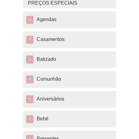
PREÇOS ESPECIAIS
Agendas
+
Casamentos
+
Batizado
+
Comunhão
+
Aniversários
+
Bebé
+
Presentes