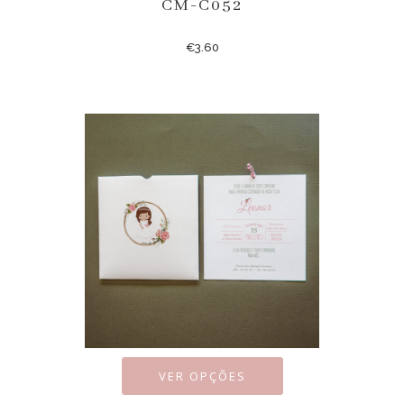
CM-C052
€
3.60
VER OPÇÕES