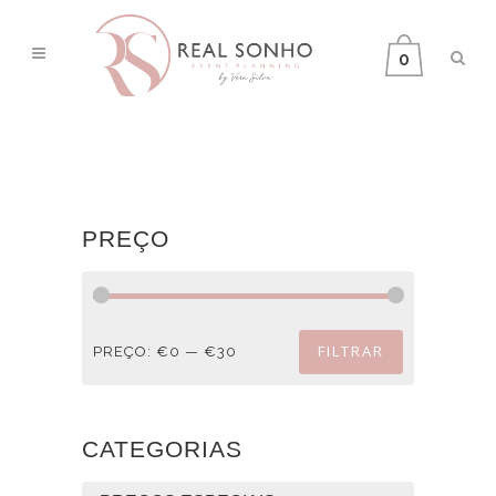
0
PREÇO
FILTRAR
PREÇO:
€0
—
€30
Preço
Preço
mínimo
máximo
CATEGORIAS