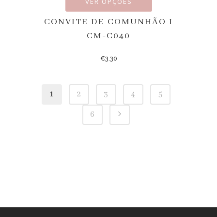
VER OPÇÕES
CONVITE DE COMUNHÃO I
CM-C040
€
3.30
1
2
3
4
5
6