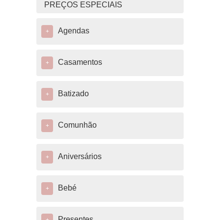
PREÇOS ESPECIAIS
Agendas
+
Casamentos
+
Batizado
+
Comunhão
+
Aniversários
+
Bebé
+
Presentes