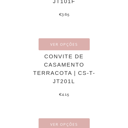
JT101F
€
3.65
VER OPÇÕES
CONVITE DE
CASAMENTO
TERRACOTA | CS-T-
JT201L
€
4.15
VER OPÇÕES