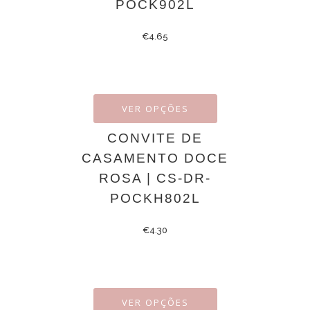
POCK902L
€
4.65
VER OPÇÕES
CONVITE DE
CASAMENTO DOCE
ROSA | CS-DR-
POCKH802L
€
4.30
VER OPÇÕES