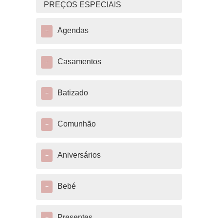
PREÇOS ESPECIAIS
Agendas
+
Casamentos
+
Batizado
+
Comunhão
+
Aniversários
+
Bebé
+
Presentes