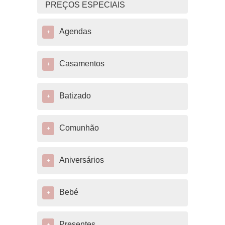
PREÇOS ESPECIAIS
Agendas
+
Casamentos
+
Batizado
+
Comunhão
+
Aniversários
+
Bebé
+
Presentes