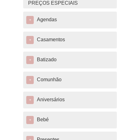
PREÇOS ESPECIAIS
Agendas
+
Casamentos
+
Batizado
+
Comunhão
+
Aniversários
+
Bebé
+
Presentes