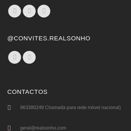
@CONVITES.REALSONHO
CONTACTOS
963380248 Chamada para rede móvel nacional)
geral@realsonho.com