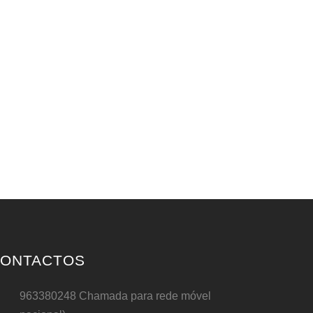
ONTACTOS
963380248 Chamada para rede móvel