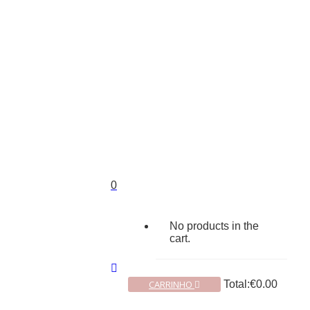
0
No products in the
cart.
CARRINHO
Total:
€
0.00