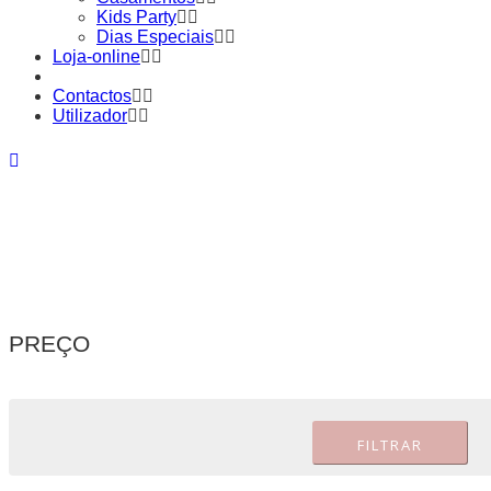
Kids Party
Dias Especiais
Loja-online
Contactos
Utilizador
PREÇO
FILTRAR