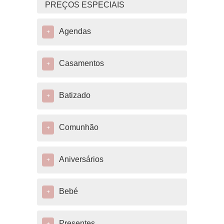
PREÇOS ESPECIAIS
Agendas
+
Casamentos
+
Batizado
+
Comunhão
+
Aniversários
+
Bebé
+
Presentes