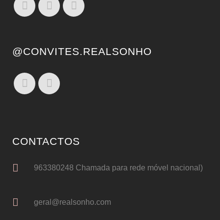
@CONVITES.REALSONHO
CONTACTOS
963380248 Chamada para rede móvel nacional)
geral@realsonho.com