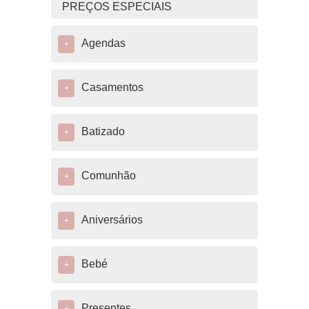
PREÇOS ESPECIAIS
Agendas
+
Casamentos
+
Batizado
+
Comunhão
+
Aniversários
+
Bebé
+
Presentes