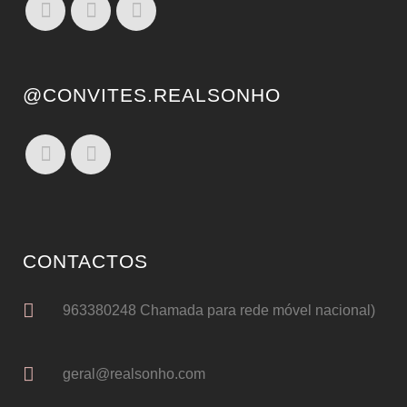
@CONVITES.REALSONHO
CONTACTOS
963380248 Chamada para rede móvel nacional)
geral@realsonho.com