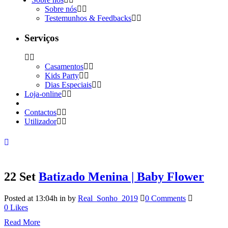
Sobre nós
Testemunhos & Feedbacks
Serviços
Casamentos
Kids Party
Dias Especiais
Loja-online
Contactos
Utilizador
22 Set
Batizado Menina | Baby Flower
Posted at 13:04h
in
by
Real_Sonho_2019
0 Comments
0
Likes
Read More