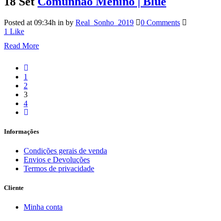
18 Set
Comunhão Menino | Blue
Posted at 09:34h
in
by
Real_Sonho_2019
0 Comments
1
Like
Read More
1
2
3
4
Informações
Condições gerais de venda
Envios e Devoluções
Termos de privacidade
Cliente
Minha conta