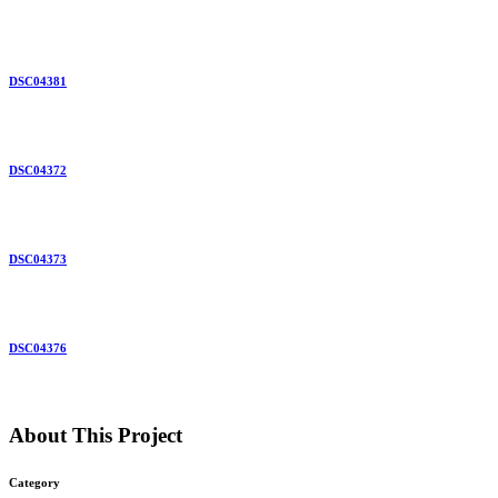
DSC04381
DSC04372
DSC04373
DSC04376
About This Project
Category