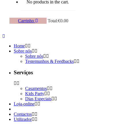
No products in the cart.
Carrinho
Total:
€
0.00
Home
Sobre nós
Sobre nós
Testemunhos & Feedbacks
Serviços
Casamentos
Kids Party
Dias Especiais
Loja-online
Contactos
Utilizador