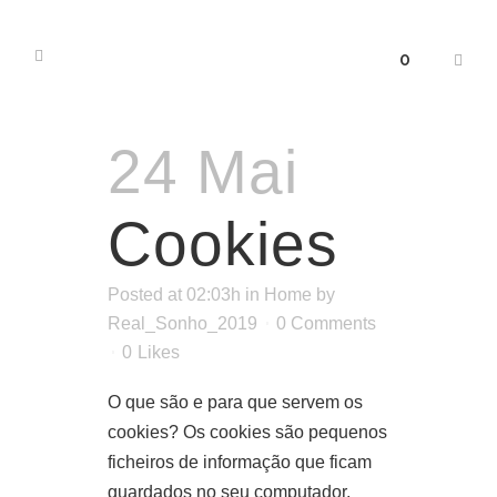
0
24 Mai
Cookies
Posted at 02:03h
in
Home
by
Real_Sonho_2019
0 Comments
0
Likes
O que são e para que servem os
cookies? Os cookies são pequenos
ficheiros de informação que ficam
guardados no seu computador,