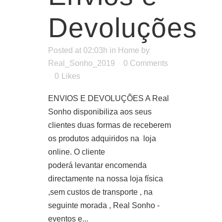
Devoluções
Posted at 02:03h
in
Home
by
Real_Sonho_2019
0 Comments
0
Likes
ENVIOS E DEVOLUÇÕES A Real
Sonho disponibiliza aos seus
clientes duas formas de receberem
os produtos adquiridos na loja
online. O cliente
poderá levantar encomenda
directamente na nossa loja física
,sem custos de transporte , na
seguinte morada , Real Sonho -
eventos e...