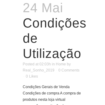
24 Mai
Condições
de
Utilização
Posted at 02:03h
in
Home
by
Real_Sonho_2019
0 Comments
0
Likes
Condições Gerais de Venda
Condições de compra A compra de
produtos nesta loja virtual