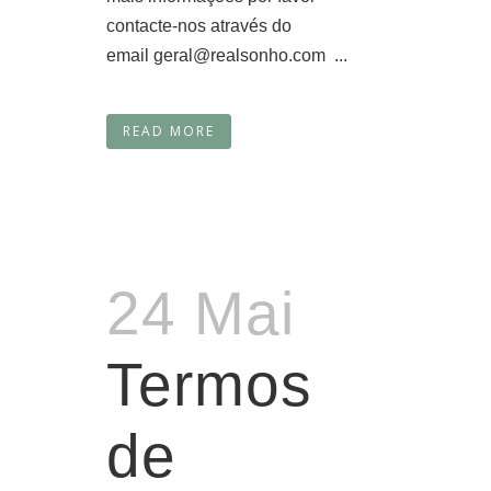
contacte-nos através do
email geral@realsonho.com ...
READ MORE
24 Mai
Termos
de