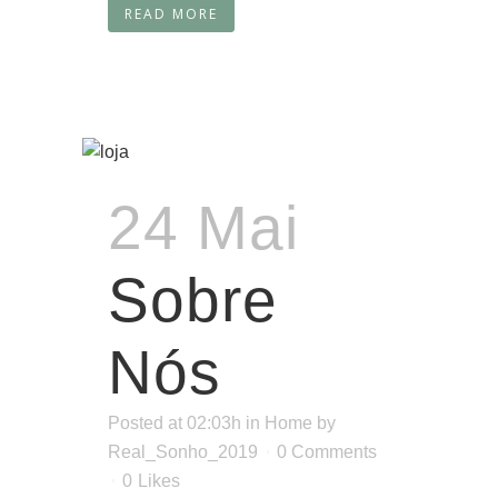
READ MORE
24 Mai
Sobre
Nós
Posted at 02:03h
in
Home
by
Real_Sonho_2019
0 Comments
0
Likes