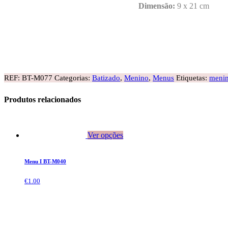
Dimensão:
9 x 21 cm
REF:
BT-M077
Categorias:
Batizado
,
Menino
,
Menus
Etiquetas:
meni
Produtos relacionados
Ver opções
Menu I BT-M040
€
1.00