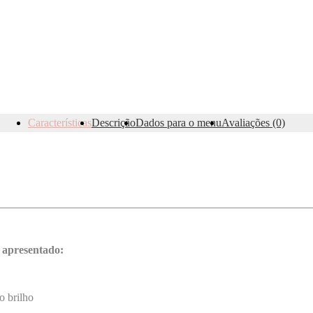
Características
Descrição
Dados para o menu
Avaliações (0)
 apresentado:
o brilho