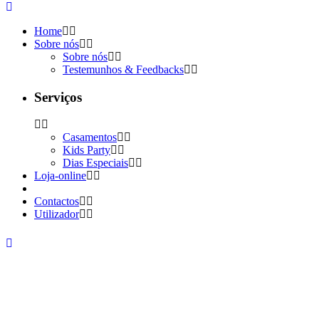
Home
Sobre nós
Sobre nós
Testemunhos & Feedbacks
Serviços
Casamentos
Kids Party
Dias Especiais
Loja-online
Contactos
Utilizador