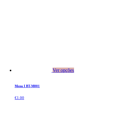
Ver opções
Menu I BT-M001
€
1.00