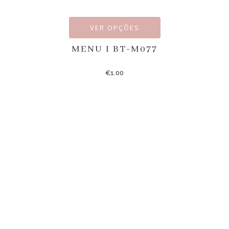
VER OPÇÕES
MENU I BT-M077
€
1.00