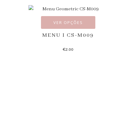
VER OPÇÕES
MENU I CS-M009
€
2.00