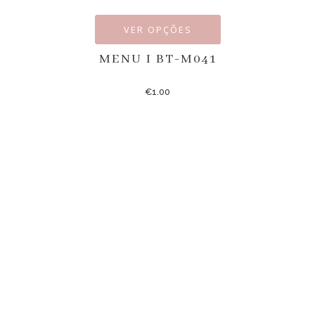
VER OPÇÕES
MENU I BT-M041
€
1.00