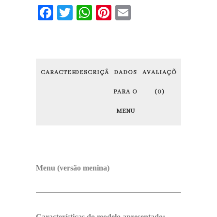
Facebook
Twitter
WhatsApp
Pinterest
Email
CARACTERÍSTICAS
DESCRIÇÃO
DADOS
AVALIAÇÕES
PARA O
(0)
MENU
Menu (versão menina)
Características do modelo apresentado: