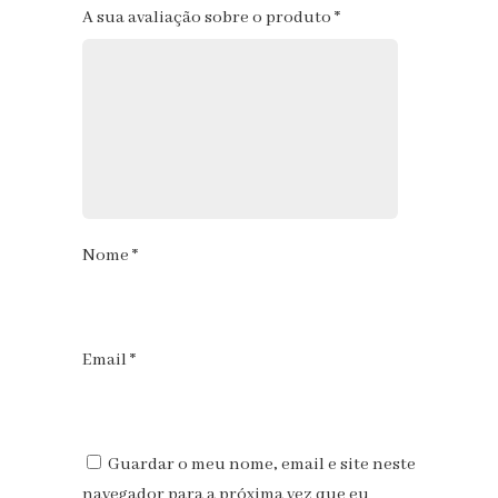
1
2
3
4
5
A sua avaliação sobre o produto
*
Nome
*
Email
*
Guardar o meu nome, email e site neste
navegador para a próxima vez que eu