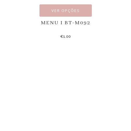
VER OPÇÕES
MENU I BT-M092
€
1.00