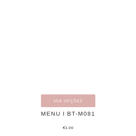
VER OPÇÕES
MENU I BT-M081
€
1.00