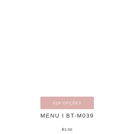
VER OPÇÕES
MENU I BT-M039
€
1.00