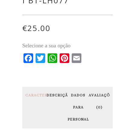
I BT-LH077
€
25.00
Selecione a sua opção
Facebook
Twitter
WhatsApp
Pinterest
Email
CARACTERÍSTICAS
DESCRIÇÃO
DADOS
AVALIAÇÕES
PARA
(0)
PERSONALIZAÇÃO