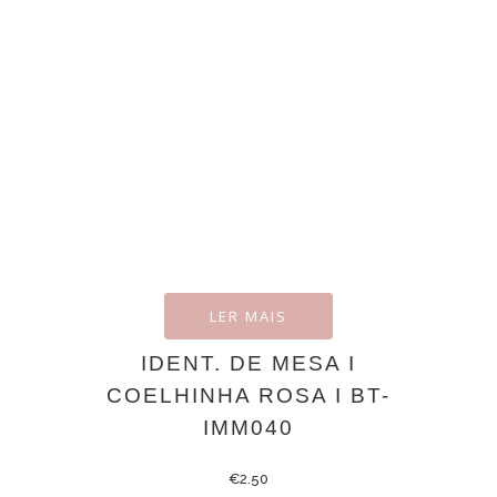
LER MAIS
IDENT. DE MESA I
COELHINHA ROSA I BT-
IMM040
€
2.50