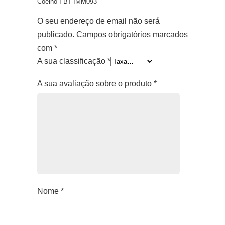
Coelho I BT-IMM093”
O seu endereço de email não será
publicado.
Campos obrigatórios marcados
com
*
A sua classificação
*
A sua avaliação sobre o produto
*
Nome
*