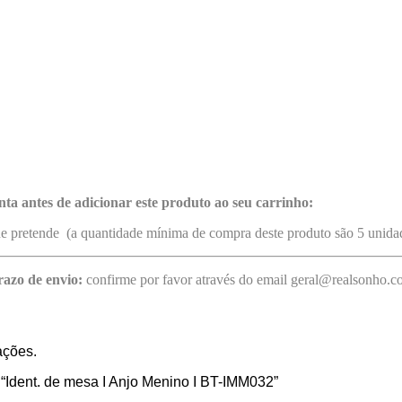
nta antes de adicionar este produto ao seu carrinho:
ue pretende (a quantidade mínima de compra deste produto são 5 unida
razo de envio:
confirme por favor através do email geral@realsonho.
ações.
r “Ident. de mesa I Anjo Menino I BT-IMM032”