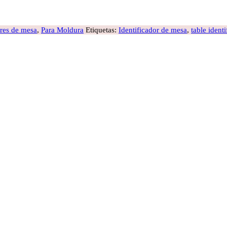
ores de mesa
,
Para Moldura
Etiquetas:
Identificador de mesa
,
table identi