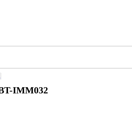
a
I BT-IMM032