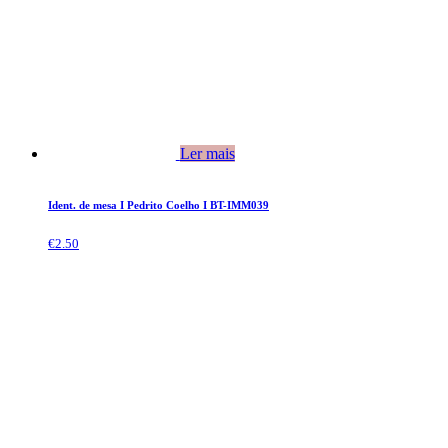
Ler mais
Ident. de mesa I Pedrito Coelho I BT-IMM039
€
2.50