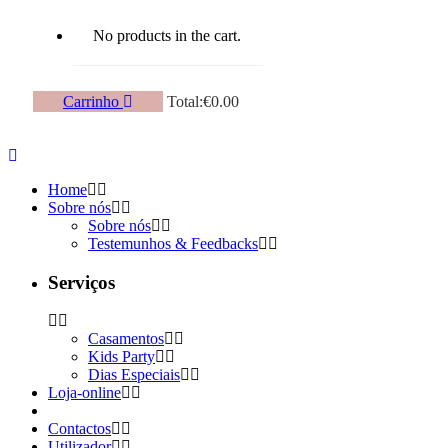
No products in the cart.
Carrinho
Total:
€
0.00
Home
Sobre nós
Sobre nós
Testemunhos & Feedbacks
Serviços
Casamentos
Kids Party
Dias Especiais
Loja-online
Contactos
Utilizador