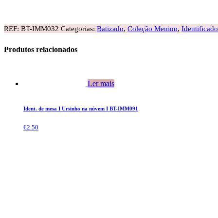
REF:
BT-IMM032
Categorias:
Batizado
,
Coleção Menino
,
Identificad
Produtos relacionados
Ler mais
Ident. de mesa I Ursinho na núvem I BT-IMM091
€
2.50