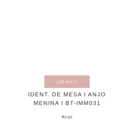
LER MAIS
IDENT. DE MESA I ANJO
MENINA I BT-IMM031
€
2.50