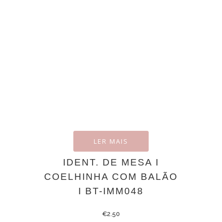
LER MAIS
IDENT. DE MESA I
COELHINHA COM BALÃO
I BT-IMM048
€
2.50