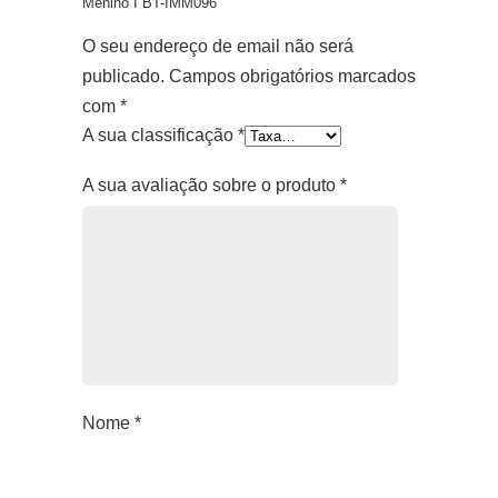
Menino I BT-IMM096”
O seu endereço de email não será
publicado.
Campos obrigatórios marcados
com
*
A sua classificação
*
A sua avaliação sobre o produto
*
Nome
*