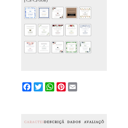
| CS-CP008)
Facebook
Twitter
WhatsApp
Pinterest
Email
CARACTERÍSTICAS
DESCRIÇÃO
DADOS
AVALIAÇÕES