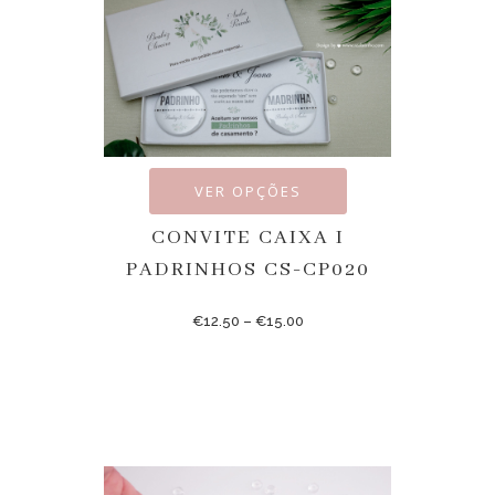
VER OPÇÕES
CONVITE CAIXA I
PADRINHOS CS-CP020
€
12.50
–
€
15.00