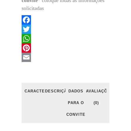
convite”
coloque todas as informações
solicitadas
Facebook
Twitter
WhatsApp
Pinterest
Email
CARACTERÍSTICAS
DESCRIÇÃO
DADOS
AVALIAÇÕES
PARA O
(0)
CONVITE