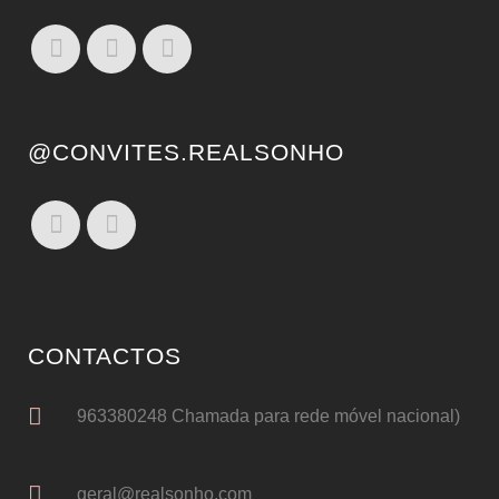
@CONVITES.REALSONHO
CONTACTOS
963380248 Chamada para rede móvel nacional)
geral@realsonho.com