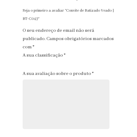
Seja o primeiro a avaliar “Convite de Batizado Veado |
BT-C047”
O seu endereço de email não será
publicado.
Campos obrigatórios marcados
com
*
A sua classificação
*
1
2
3
4
5
A sua avaliação sobre o produto
*