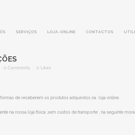
NÓS
SERVIÇOS
LOJA-ONLINE
CONTACTOS
UTIL
ÇÕES
0 Comments
0
Likes
s formas de receberem os produtos adquiridos na loja online.
te na nossa loja física ,sem custos de transporte , na seguinte mora