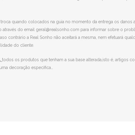
a troca quando colocados na guia no momento da entrega os danos 
ho através do email geral@realsonho.com para informar sobre o prob
caso contrário a Real Sonho não aceitará a mesma, nem efetuará qual
idade do cliente.
,
todos os produtos que tenham a sua base alterada,isto é, artigos 
uma decoração específica…