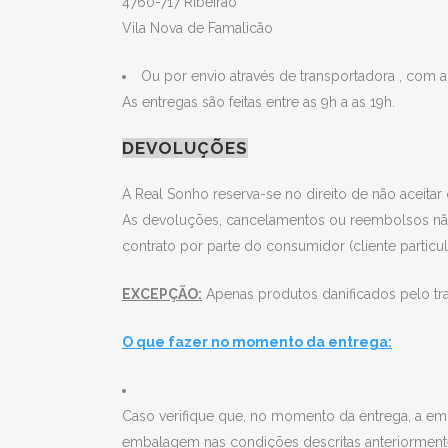
4760-717 Ribeirão
Vila Nova de Famalicão
Ou por envio através de transportadora , com a
As entregas são feitas entre as 9h a as 19h.
DEVOLUÇÕES
A Real Sonho reserva-se no direito de não aceitar 
As devoluções, cancelamentos ou reembolsos não s
contrato por parte do consumidor (cliente particu
EXCEPÇÃO:
Apenas produtos danificados pelo tr
O que fazer no momento da entrega:
Caso verifique que, no momento da entrega, a em
embalagem nas condições descritas anteriormente