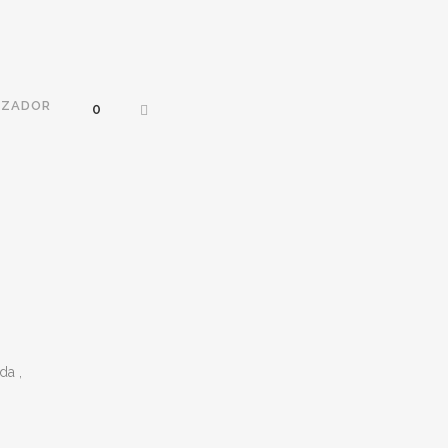
IZADOR
0
da ,