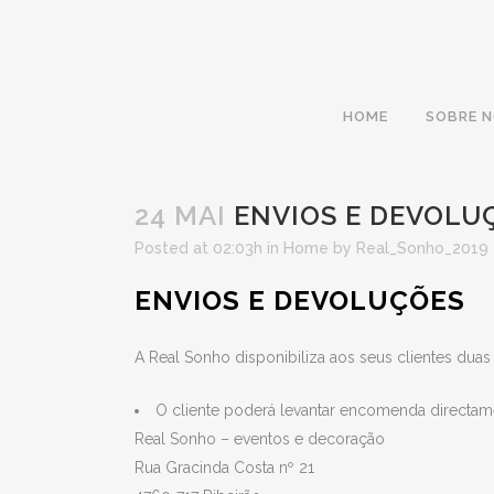
HOME
SOBRE 
24 MAI
ENVIOS E DEVOLU
Posted at 02:03h
in
Home
by
Real_Sonho_2019
ENVIOS E DEVOLUÇÕES
A Real Sonho disponibiliza aos seus clientes dua
O cliente poderá levantar encomenda directamen
Real Sonho – eventos e decoração
Rua Gracinda Costa nº 21