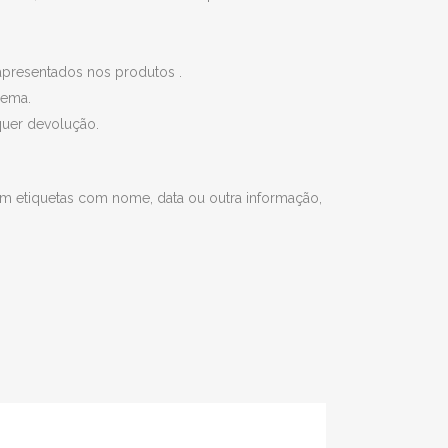
apresentados nos produtos .
lema.
quer devolução.
com etiquetas com nome, data ou outra informação,