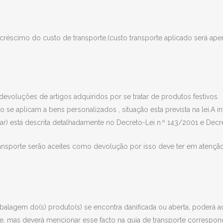
créscimo do custo de transporte,(custo transporte aplicado será apen
devoluções de artigos adquiridos por se tratar de produtos festivos.
e aplicam a bens personalizados , situação esta prevista na lei.A in
lar) está descrita detalhadamente no Decreto-Lei n.º 143/2001 e Decr
ansporte serão aceites como devolução por isso deve ter em atenção
balagem do(s) produto(s) se encontra danificada ou aberta, poderá
, mas deverá mencionar esse facto na guia de transporte correspond