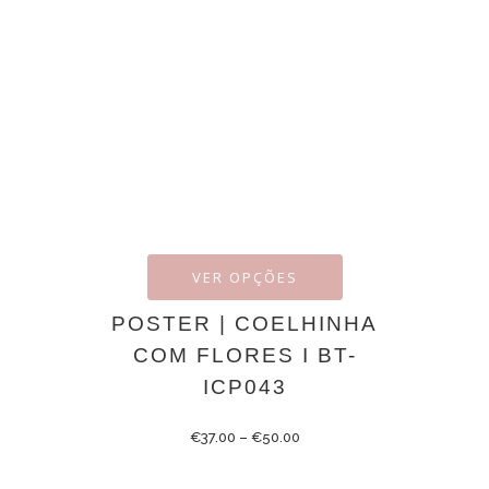
VER OPÇÕES
POSTER | COELHINHA
COM FLORES I BT-
ICP043
€
37.00
–
€
50.00