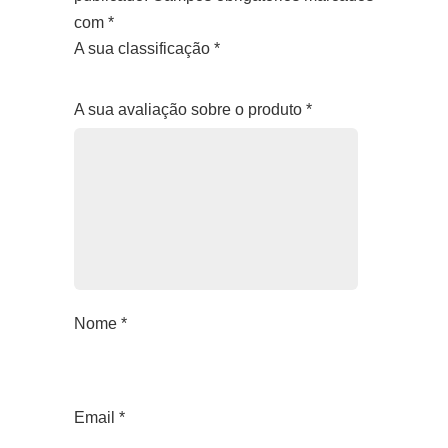
com
*
A sua classificação
*
1
2
3
4
5
A sua avaliação sobre o produto
*
Nome
*
Email
*