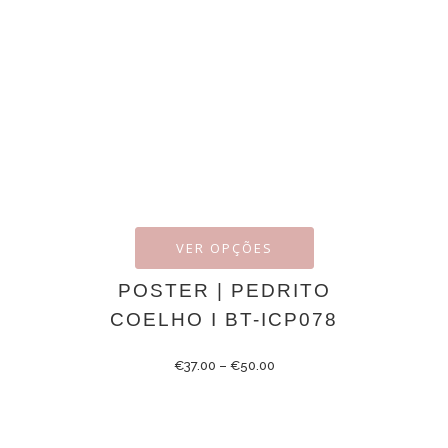
VER OPÇÕES
POSTER | PEDRITO
COELHO I BT-ICP078
€
37.00
–
€
50.00