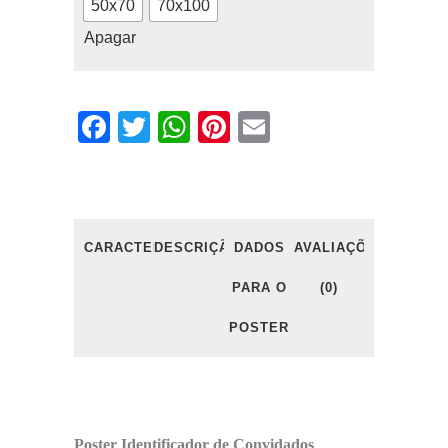
50x70
70x100
Apagar
Facebook
Twitter
WhatsApp
Pinterest
Email
CARACTERÍSTICAS
DESCRIÇÃO
DADOS
AVALIAÇÕES
PARA O
(0)
POSTER
Poster Identificador de Convidados