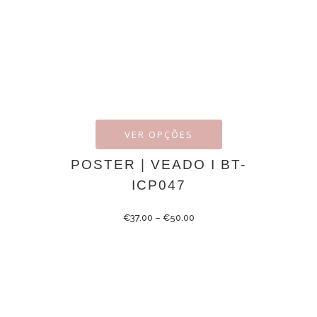
VER OPÇÕES
POSTER | VEADO I BT-
ICP047
€
37.00
–
€
50.00