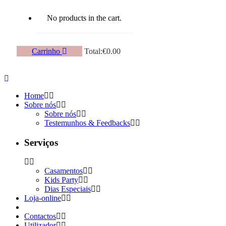
No products in the cart.
Carrinho
Total:
€
0.00
Home
Sobre nós
Sobre nós
Testemunhos & Feedbacks
Serviços
Casamentos
Kids Party
Dias Especiais
Loja-online
Contactos
Utilizador