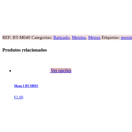
REF:
BT-M040
Categorias:
Batizado
,
Menina
,
Menus
Etiquetas:
meni
Produtos relacionados
Ver opções
Menu I BT-M095
€
1.00