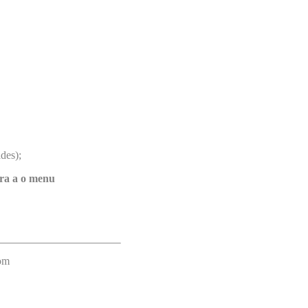
des);
ra a o menu
com