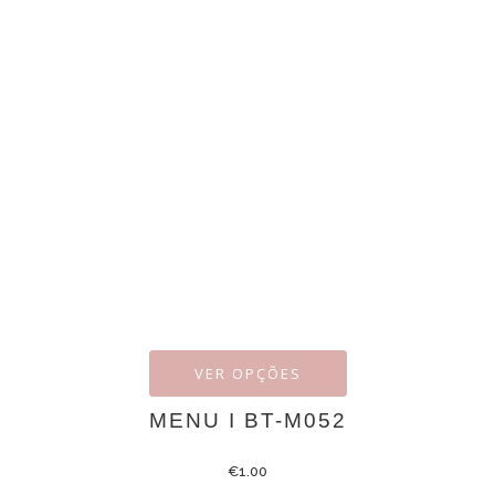
VER OPÇÕES
MENU I BT-M052
€
1.00