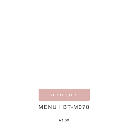
VER OPÇÕES
MENU I BT-M078
€
1.00