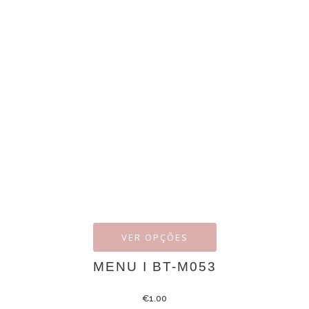
VER OPÇÕES
MENU I BT-M053
€
1.00