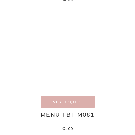
VER OPÇÕES
MENU I BT-M081
€
1.00