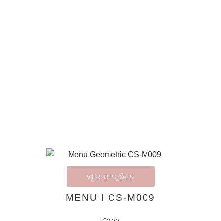
VER OPÇÕES
MENU I CS-M009
€
2.00