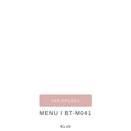
VER OPÇÕES
MENU I BT-M041
€
1.00