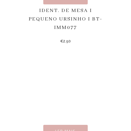
IDENT. DE MESA I
PEQUENO URSINHO I BT-
IMM077
€
2.50
LER MAIS