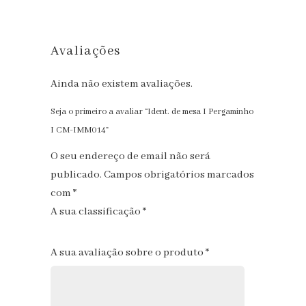
Avaliações
Ainda não existem avaliações.
Seja o primeiro a avaliar “Ident. de mesa I Pergaminho
I CM-IMM014”
O seu endereço de email não será
publicado.
Campos obrigatórios marcados
com
*
A sua classificação
*
1
2
3
4
5
A sua avaliação sobre o produto
*