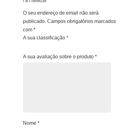
I BT-IMM038”
O seu endereço de email não será
publicado.
Campos obrigatórios marcados
com
*
A sua classificação
*
1
2
3
4
5
A sua avaliação sobre o produto
*
Nome
*