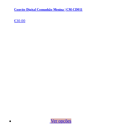
Convite Digital Comunhão Menina | CM-CD011
€
30.00
Ver opções