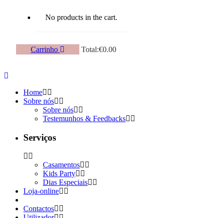
No products in the cart.
Carrinho
Total:
€
0.00
Home
Sobre nós
Sobre nós
Testemunhos & Feedbacks
Serviços
Casamentos
Kids Party
Dias Especiais
Loja-online
Contactos
Utilizador