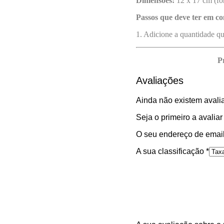
Dimensões:
12 x 17 cm (fo
Passos que deve ter em co
1. Adicione a quantidade q
P
Avaliações
Ainda não existem avali
Seja o primeiro a avalia
O seu endereço de email
A sua classificação
*