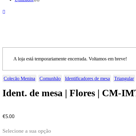
A loja está temporariamente encerrada. Voltamos em breve!
Coleção Menina
Comunhão
Identificadores de mesa
Triangular
Ident. de mesa | Flores | CM-I
€
5.00
Selecione a sua opção