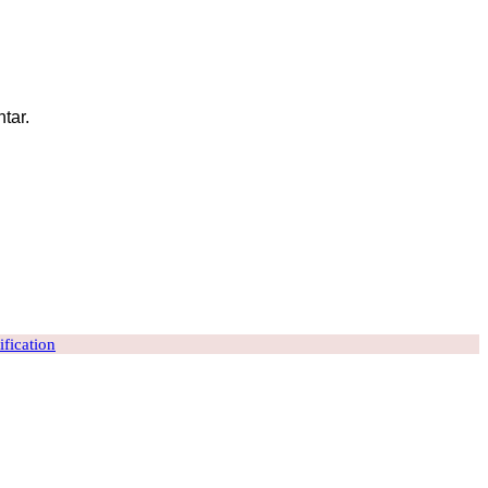
tar.
ification