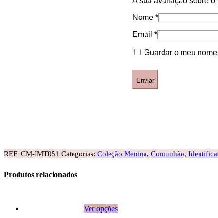
A sua avaliação sobre o
Nome
*
Email
*
Guardar o meu nome, 
REF:
CM-IMT051
Categorias:
Coleção Menina
,
Comunhão
,
Identific
Produtos relacionados
Ver opções