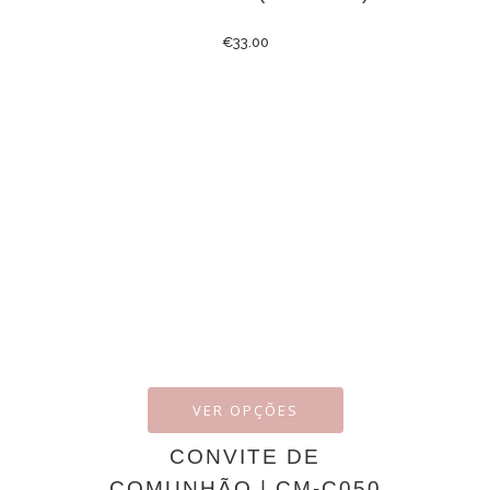
€
33.00
VER OPÇÕES
CONVITE DE
COMUNHÃO | CM-C050