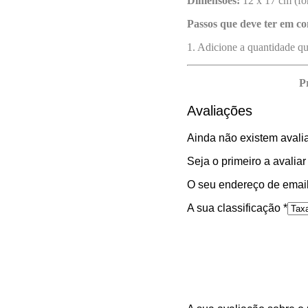
Dimensões:
12 x 17 cm (fo
Passos que deve ter em co
1. Adicione a quantidade q
P
Avaliações
Ainda não existem avali
Seja o primeiro a avalia
O seu endereço de email
A sua classificação
*