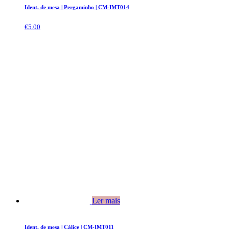
Ident. de mesa | Pergaminho | CM-IMT014
€
5.00
Ler mais
Ident. de mesa | Cálice | CM-IMT011