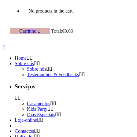
No products in the cart.
Carrinho
Total:
€
0.00
Home
Sobre nós
Sobre nós
Testemunhos & Feedbacks
Serviços
Casamentos
Kids Party
Dias Especiais
Loja-online
Contactos
Utilizador