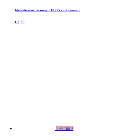
Identificador de mesa I 10×15 cm (menino)
€
2.50
Ler mais