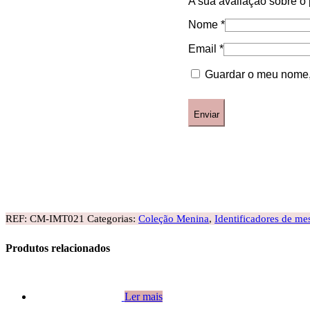
A sua avaliação sobre o
Nome
*
Email
*
Guardar o meu nome, 
REF:
CM-IMT021
Categorias:
Coleção Menina
,
Identificadores de me
Produtos relacionados
Ler mais