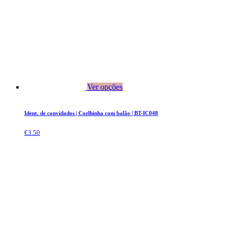
Ver opções
Ident. de convidados | Coelhinha com balão | BT-IC048
€
3.50