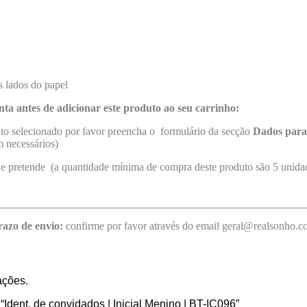
 lados do papel
nta antes de adicionar este produto ao seu carrinho:
uto selecionado por favor preencha o formulário da secção
Dados para
 necessários)
ue pretende (a quantidade mínima de compra deste produto são 5 unida
razo de envio:
confirme por favor através do email geral@realsonho.
ações.
 “Ident. de convidados | Inicial Menino | BT-IC096”