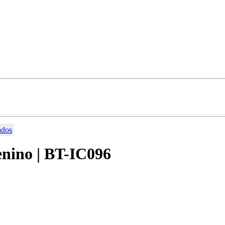
ados
Menino | BT-IC096