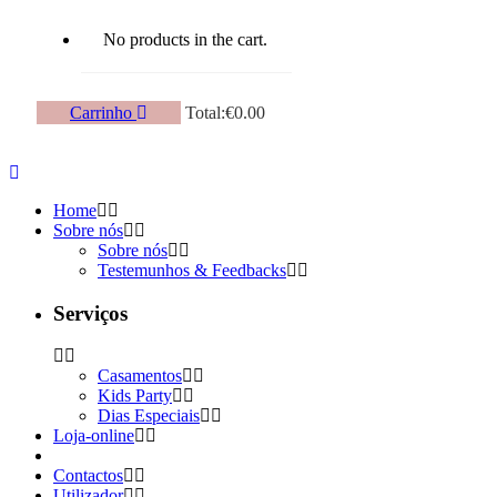
No products in the cart.
Carrinho
Total:
€
0.00
Home
Sobre nós
Sobre nós
Testemunhos & Feedbacks
Serviços
Casamentos
Kids Party
Dias Especiais
Loja-online
Contactos
Utilizador