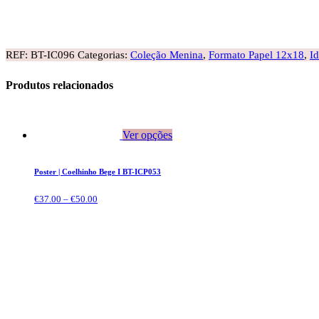
REF:
BT-IC096
Categorias:
Coleção Menina
,
Formato Papel 12x18
,
I
Produtos relacionados
Ver opções
Poster | Coelhinho Bege I BT-ICP053
€
37.00
–
€
50.00