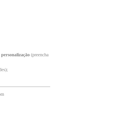
 personalização
(preencha
des);
com