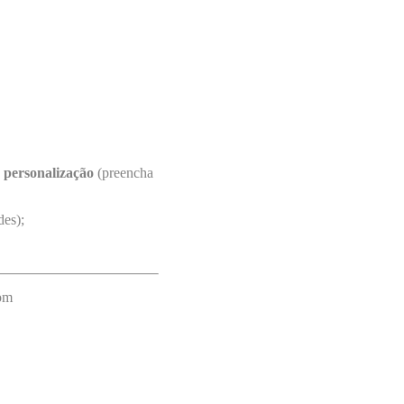
 personalização
(preencha
des);
com