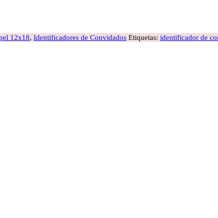
pel 12x18
,
Identificadores de Convidados
Etiquetas:
identificador de c