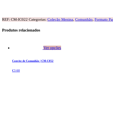
REF:
CM-IC022
Categorias:
Coleção Menina
,
Comunhão
,
Formato Pa
Produtos relacionados
Ver opções
Convite de Comunhão | CM-C052
€
3.60