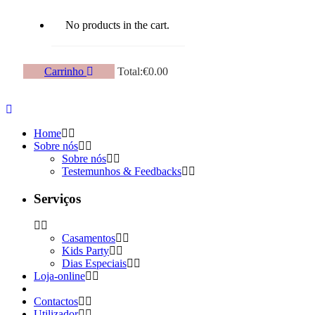
No products in the cart.
Carrinho
Total:
€
0.00
Home
Sobre nós
Sobre nós
Testemunhos & Feedbacks
Serviços
Casamentos
Kids Party
Dias Especiais
Loja-online
Contactos
Utilizador