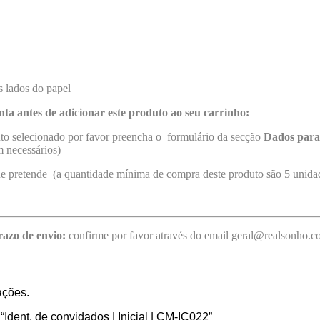
 lados do papel
nta antes de adicionar este produto ao seu carrinho:
uto selecionado por favor preencha o formulário da secção
Dados para
 necessários)
ue pretende (a quantidade mínima de compra deste produto são 5 unida
razo de envio:
confirme por favor através do email geral@realsonho.
ações.
 “Ident. de convidados | Inicial | CM-IC022”