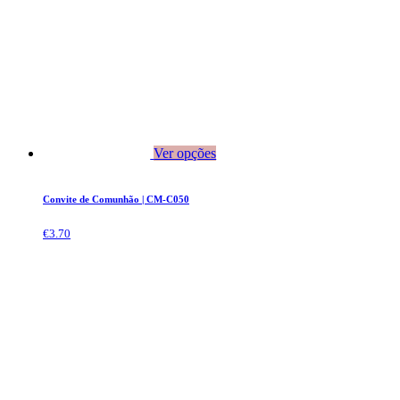
Ver opções
Convite de Comunhão | CM-C050
€
3.70