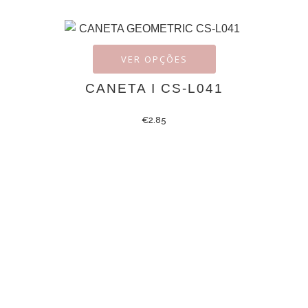
VER OPÇÕES
CANETA I CS-L041
€
2.85