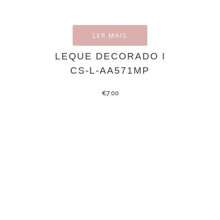
LER MAIS
LEQUE DECORADO I
CS-L-AA571MP
€
7.00