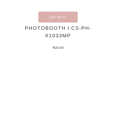
LER MAIS
PHOTOBOOTH I CS-PH-
X1033MP
€
22.00