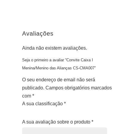
Avaliações
Ainda não existem avaliações.
Seja o primeiro a avaliar “Convite Caixa I
Menina/Menino das Alianças CS-CMA007”
O seu endereço de email não será
publicado.
Campos obrigatórios marcados
com
*
A sua classificação
*
1
2
3
4
5
A sua avaliação sobre o produto
*