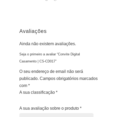
Avaliações
Ainda não existem avaliações.
Seja o primeiro a avaliar “Convite Digital
Casamento | CS-CD017”
O seu endereço de email não será
publicado.
Campos obrigatórios marcados
com
*
A sua classificação
*
1
2
3
4
5
A sua avaliação sobre o produto
*