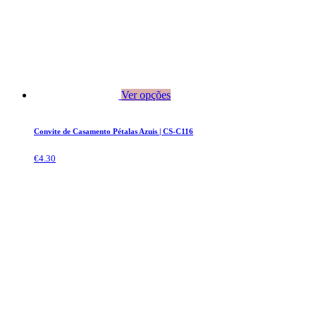
Ver opções
Convite de Casamento Pétalas Azuis | CS-C116
€
4.30