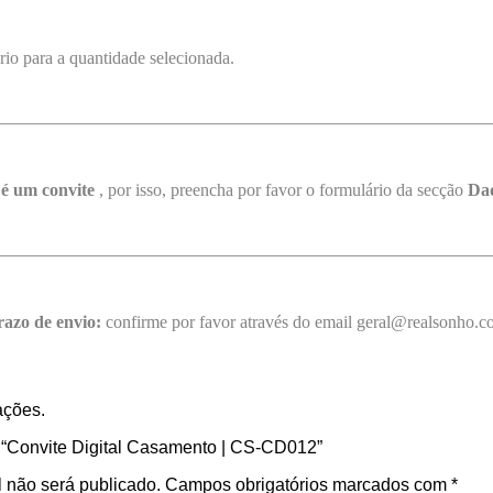
rio para a quantidade selecionada.
 é um convite
, por isso, preencha por favor o formulário da secção
Dad
razo de envio:
confirme por favor através do email geral@realsonho.
ações.
r “Convite Digital Casamento | CS-CD012”
 não será publicado.
Campos obrigatórios marcados com
*