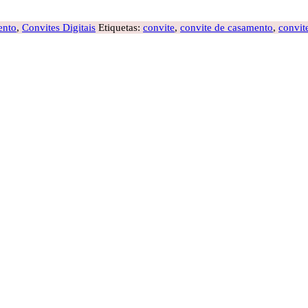
ento
,
Convites Digitais
Etiquetas:
convite
,
convite de casamento
,
convite