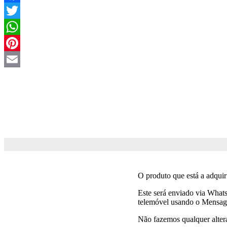
Facebook
Twitter
WhatsApp
Pinterest
Email
O produto que está a adquir
Este será enviado via What
telemóvel usando o Mensag
Não fazemos qualquer altera