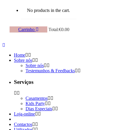
No products in the cart.
Carrinho
Total:
€
0.00
Home
Sobre nós
Sobre nós
Testemunhos & Feedbacks
Serviços
Casamentos
Kids Party
Dias Especiais
Loja-online
Contactos
Utilizador