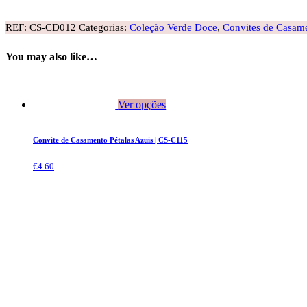
REF:
CS-CD012
Categorias:
Coleção Verde Doce
,
Convites de Casam
You may also like…
Ver opções
Convite de Casamento Pétalas Azuis | CS-C115
€
4.60