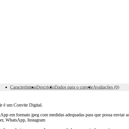
Características
Descrição
Dados para o convite
Avaliações (0)
ir é um Convite Digital.
sApp em formato jpeg com medidas adequadas para que possa enviar ao
er, WhatsApp, Instagram