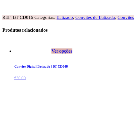
REF:
BT-CD016
Categorias:
Batizado
,
Convites de Batizado
,
Convites
Produtos relacionados
Ver opções
Convite Digital Batizado | BT-CD048
€
30.00