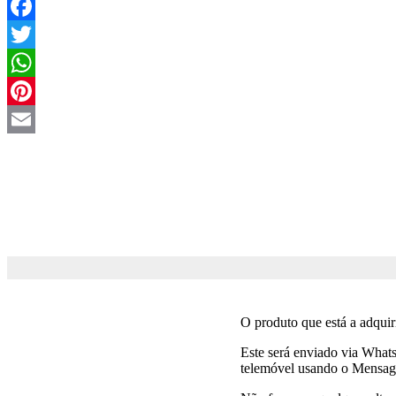
Facebook
Twitter
WhatsApp
Pinterest
Email
O produto que está a adquir
Este será enviado via What
telemóvel usando o Mensag