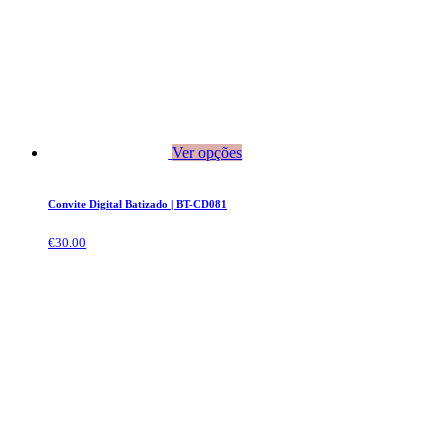
Ver opções
Convite Digital Batizado | BT-CD081
€
30.00