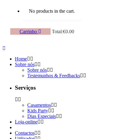
No products in the cart.
Carrinho
Total:
€
0.00
Home
Sobre nós
Sobre nós
Testemunhos & Feedbacks
Serviços
Casamentos
Kids Party
Dias Especiais
Loja-online
Contactos
Utilizador