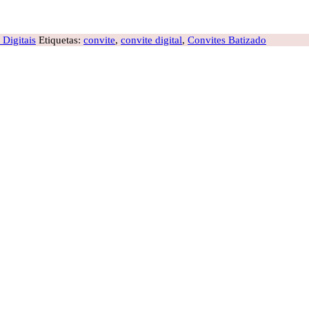
 Digitais
Etiquetas:
convite
,
convite digital
,
Convites Batizado