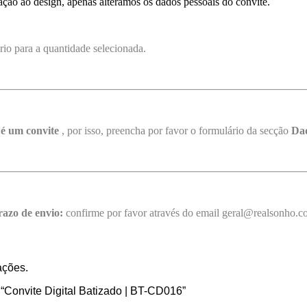
ção ao design, apenas alteramos os dados pessoais do convite.
rio para a quantidade selecionada.
 é um convite
, por isso, preencha por favor o formulário da secção
Dad
razo de envio:
confirme por favor através do email geral@realsonho.
ações.
r “Convite Digital Batizado | BT-CD016”