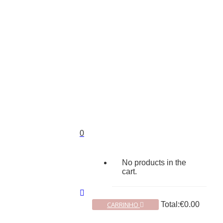
0
No products in the
cart.
CARRINHO
Total:
€
0.00