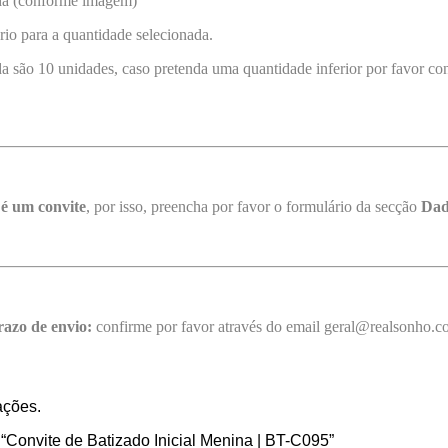
da (conforme imagem)
rio para a quantidade selecionada.
 são 10 unidades, caso pretenda uma quantidade inferior por favor con
 é um convite
, por isso, preencha por favor o formulário da secção
Dad
razo de envio:
confirme por favor através do email geral@realsonho.
ações.
r “Convite de Batizado Inicial Menina | BT-C095”