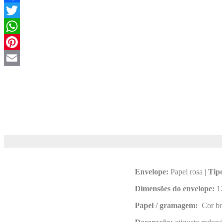
Facebook
Twitter
WhatsApp
Pinterest
Email
Envelope:
Papel rosa |
Tip
Dimensões do envelope:
1
Papel / gramagem:
Cor br