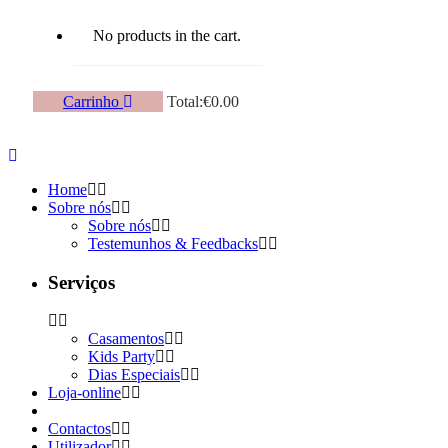
No products in the cart.
Carrinho
Total:
€
0.00
Home
Sobre nós
Sobre nós
Testemunhos & Feedbacks
Serviços
Casamentos
Kids Party
Dias Especiais
Loja-online
Contactos
Utilizador