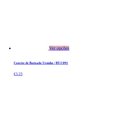
Ver opções
Convite de Batizado Ursinho | BT-C091
€
3.25