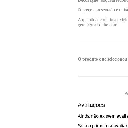
Decoração:
etiqueta redon
O preço apresentado é unitá
A quantidade mínima exigida
geral@realsonho.com
O produto que selecionou
P
Avaliações
Ainda não existem avali
Seja o primeiro a avalia