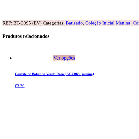
REF:
BT-C095 (EV)
Categorias:
Batizado
,
Coleção Inicial Menina
,
Con
Produtos relacionados
Ver opções
Convite de Batizado Veado Rosa | BT-C083 (menina)
€
3.20