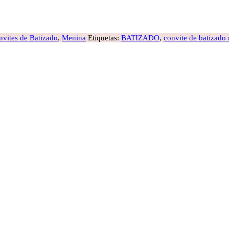
vites de Batizado
,
Menina
Etiquetas:
BATIZADO
,
convite de batizado