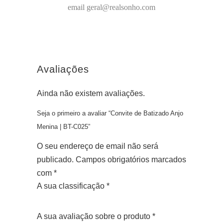
email geral@realsonho.com
Avaliações
Ainda não existem avaliações.
Seja o primeiro a avaliar “Convite de Batizado Anjo
Menina | BT-C025”
O seu endereço de email não será
publicado.
Campos obrigatórios marcados
com
*
A sua classificação
*
1
2
3
4
5
A sua avaliação sobre o produto
*