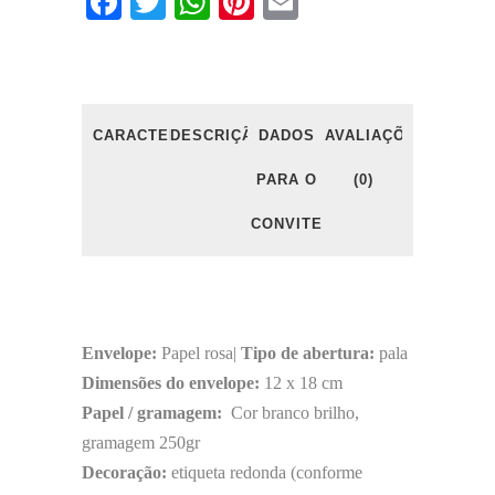
Facebook
Twitter
WhatsApp
Pinterest
Email
CARACTERÍSTICAS
DESCRIÇÃO
DADOS
AVALIAÇÕES
PARA O
(0)
CONVITE
Envelope:
Papel rosa|
Tipo de abertura:
pala
Dimensões do envelope:
12 x 18 cm
Papel / gramagem:
Cor branco brilho,
gramagem 250gr
Decoração:
etiqueta redonda (conforme