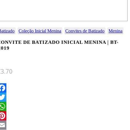
Batizado
Coleção Inicial Menina
Convites de Batizado
Menina
CONVITE DE BATIZADO INICIAL MENINA | BT-
C019
€
3.70
acebook
witter
hatsApp
interest