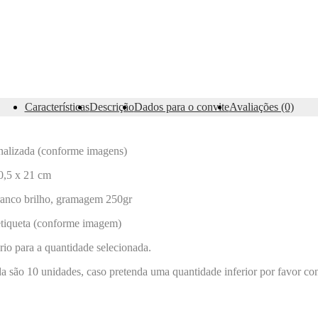
E
Características
Descrição
Dados para o convite
Avaliações (0)
nalizada (conforme imagens)
0,5 x 21 cm
anco brilho, gramagem 250gr
tiqueta (conforme imagem)
rio para a quantidade selecionada.
 são 10 unidades, caso pretenda uma quantidade inferior por favor con