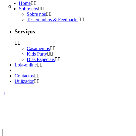
Home
0
Sobre nós
Sobre nós
Testemunhos & Feedbacks
Serviços
Casamentos
Kids Party
Dias Especiais
Loja-online
Contactos
Utilizador