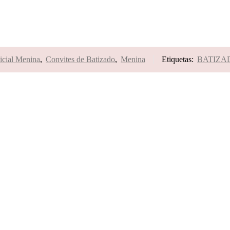
icial Menina
,
Convites de Batizado
,
Menina
Etiquetas:
BATIZA