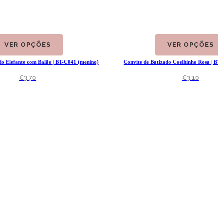
VER OPÇÕES
VER OPÇÕES
do Elefante com Balão | BT-C041 (menino)
Convite de Batizado Coelhinho Rosa | 
€
3.70
€
3.10