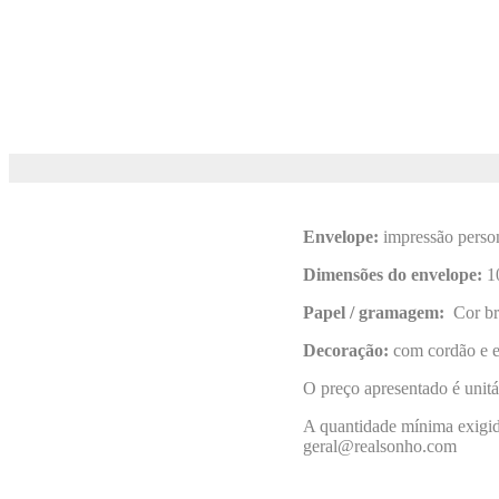
Envelope:
impressão perso
Dimensões do envelope:
1
Papel / gramagem:
Cor br
Decoração:
com cordão e e
O preço apresentado é unitá
A quantidade mínima exigida
geral@realsonho.com