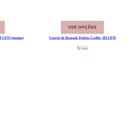
VER OPÇÕES
BT-C079 (menina)
Convite de Batizado Pedrito Coelho | BT-C078
€
3.10