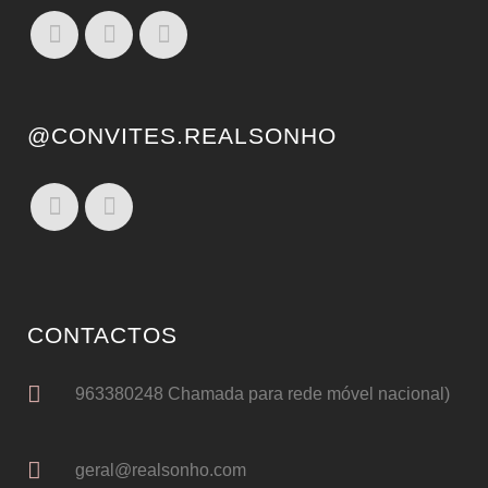
@CONVITES.REALSONHO
CONTACTOS
963380248 Chamada para rede móvel nacional)
geral@realsonho.com